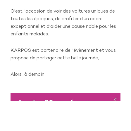
Chargé d’administration du Personnel
C’est l’occasion de voir des voitures uniques de
Technico commercial itinérant PME
toutes les époques, de profiter d’un cadre
exceptionnel et d’aider une cause noble pour les
Technicien Multitechnique
enfants malades.
RÉSEAUX SOCIAUX
KARPOS est partenaire de l’évènement et vous
propose de partager cette belle journée,
Alors…à demain
© Karpos 2019
Mentions légales