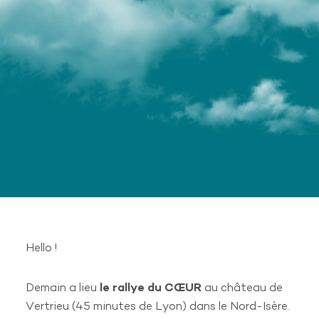
CONTACTEZ NOUS
+ 33 (0)4 28 29 22 54
24 rue Laure Diebold
69009 Lyon
contact@karpos-rh.com
KARPOS
À propos de Karpos
Entreprises
Actualités
Contact
Hello !
Candidature spontanée
Offres d’emplois
Demain a lieu
le rallye du CŒUR
au château de
Vertrieu (45 minutes de Lyon) dans le Nord-Isère.
OFFRES D'EMPLOIS