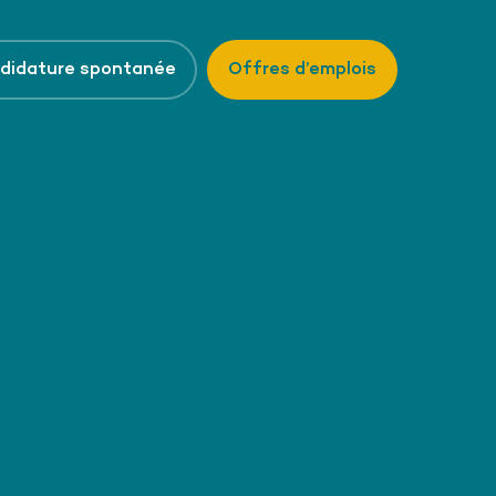
didature spontanée
Offres d’emplois