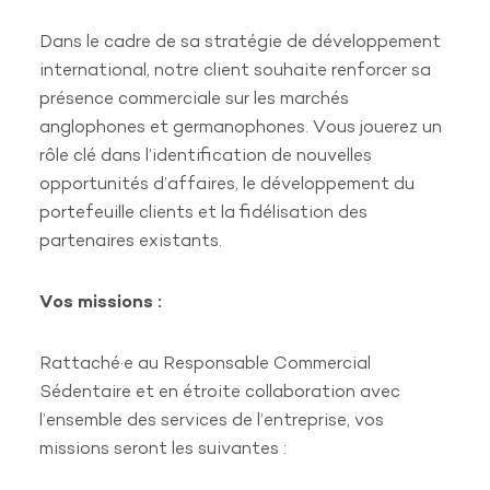
Dans le cadre de sa stratégie de développement
CONTACTEZ NOUS
international, notre client souhaite renforcer sa
+ 33 (0)4 28 29 22 54
présence commerciale sur les marchés
24 rue Laure Diebold
anglophones et germanophones. Vous jouerez un
69009 Lyon
rôle clé dans l’identification de nouvelles
contact@karpos-rh.com
opportunités d’affaires, le développement du
portefeuille clients et la fidélisation des
KARPOS
partenaires existants.
À propos de Karpos
Entreprises
Actualités
Vos missions :
Contact
Candidature spontanée
Rattaché·e au Responsable Commercial
Offres d’emplois
Sédentaire et en étroite collaboration avec
OFFRES D'EMPLOIS
l’ensemble des services de l’entreprise, vos
Chargé d’administration du Personnel
missions seront les suivantes :