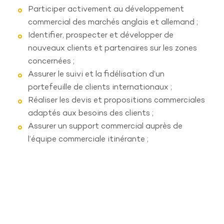
Technico commercial itinérant PME
Participer activement au développement
commercial des marchés anglais et allemand ;
Technicien Multitechnique
Identifier, prospecter et développer de
nouveaux clients et partenaires sur les zones
RÉSEAUX SOCIAUX
concernées ;
Assurer le suivi et la fidélisation d’un
portefeuille de clients internationaux ;
Réaliser les devis et propositions commerciales
adaptés aux besoins des clients ;
Assurer un support commercial auprès de
© Karpos 2019
Mentions légales
l’équipe commerciale itinérante ;
Effectuer les relances des offres commerciales
et des clients inactifs ;
Détecter et développer des opportunités de
ventes additionnelles ;
Gérer les demandes entrantes et sortantes
(téléphone, e-mails) et assurer un suivi