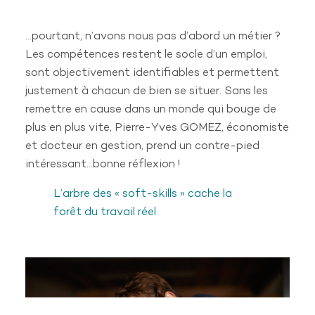
Offres d’emplois
…pourtant, n’avons nous pas d’abord un métier ?
OFFRES D'EMPLOIS
Les compétences restent le socle d’un emploi,
Chargé d’administration du Personnel
sont objectivement identifiables et permettent
justement à chacun de bien se situer. Sans les
Technico commercial itinérant PME
remettre en cause dans un monde qui bouge de
Technicien Multitechnique
plus en plus vite, Pierre-Yves GOMEZ, économiste
et docteur en gestion, prend un contre-pied
intéressant…bonne réflexion !
RÉSEAUX SOCIAUX
L’arbre des « soft-skills » cache la
forêt du travail réel
© Karpos 2019
Mentions légales