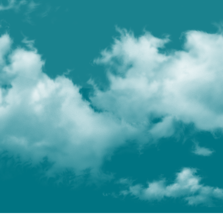
CONTACTEZ NOUS
+ 33 (0)4 28 29 22 54
24 rue Laure Diebold
69009 Lyon
contact@karpos-rh.com
KARPOS
À propos de Karpos
Entreprises
Actualités
Contact
Candidature spontanée